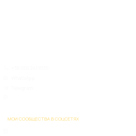
Главная
Отзывы
Блог
Видео
Сертификаты
+38 050 241 0135
WhatsApp
Telegram
МОИ СООБЩЕСТВА В СОЦСЕТЯХ
Facebook