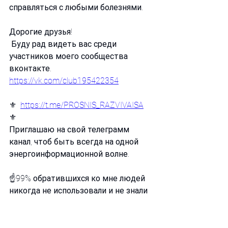
справляться с любыми болезнями.
Дорогие друзья!
 Буду рад видеть вас среди 
участников моего сообщества 
вконтакте. 
https://vk.com/club195422354
⚜️  
https://t.me/PROSNIS_RAZVIVAISA
⚜️
Приглашаю на свой телеграмм 
канал, чтоб быть всегда на одной 
энергоинформационной волне.
☝️99% обратившихся ко мне людей 
никогда не использовали и не знали 
о данном способе воздействия. 
Ознакомиться с результатами моей 