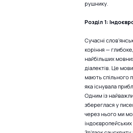
рушнику.
Розділ 1: Індоєв
Сучасні слов’янськ
коріння — глибоке,
найбільших мовних
діалектів. Це мови,
мають спільного 
яка існувала приб
Одним із найважлив
збереглася у писем
через нього ми мо
індоєвропейських м
Зв’язок санскриту