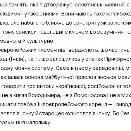
а пам’ять, яка підтверджує: слов’янські мови не є
олодими» утвореннями. Вони мають таке ж глибоке
цька, але набагато ближче до санскриту як за лексико
 тому санскрит сьогодні є ключем до розуміння тог
мовно, а й культурно.
оєвропейських племен підтверджують, що частина 
схід (Індія), та ті, що залишились у степах Причорно
 одну мовну систему. Саме в цьому середовищі, мі
заклалась основа майбутньої праслов’янської мови
говорити про витоки української, російської чи пол
 не з князя Володимира, не з Ломоносова і не з Мих
инати треба з індоєвропейського кореня — і вивод
раслов’янську й староцерковнослов’янську. Бо без 
розуміння напрямку.