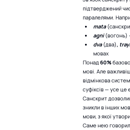
підтверджений чи
паралелями. Напр
mata
 (санскри
agni
(вогонь)
dva
(два)
, 
tray
мовах
Понад 
60% 
базово
мові. Але важливіш
відмінкова система
суфіксів — усе це 
Санскрит дозволив 
зникли в інших мо
мови, з якої утвор
Саме нею говорили