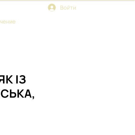
Войти
чение
К ІЗ
СЬКА,