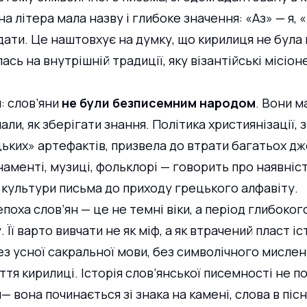
а літера мала назву і глибоке значення: «Аз» — я, 
ідати. Це наштовхує на думку, що кирилиця не була
лась на внутрішній традиції, яку візантійські місіон
 слов’яни 
не були безписемним народом
. Вони м
нали, як зберігати знання. Політика християнізації, 
ьких» артефактів, призвела до втрати багатьох дж
аменті, музиці, фольклорі — говорить про наявніст
культури письма до приходу грецького алфавіту.
оха слов’ян — це не темні віки, а період глибоког
 Її варто вивчати не як міф, а як втрачений пласт іс
ез усної сакральної мови, без символічного мислен
тя кирилиці. Історія слов’янської писемності не по
 вона починається зі знака на камені, слова в пісні