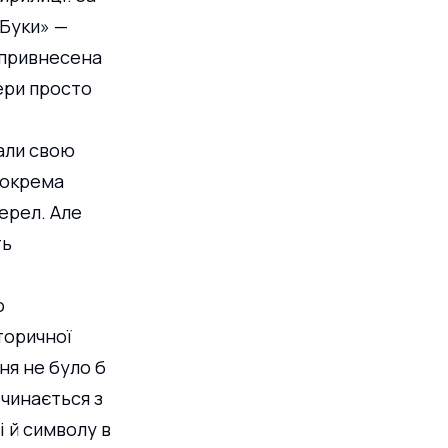
«Буки» — 
 привнесена 
ери просто 
али свою 
зокрема 
ерел. Але 
ь 
о 
торичної 
ня не було б 
чинається з 
 й символу в 