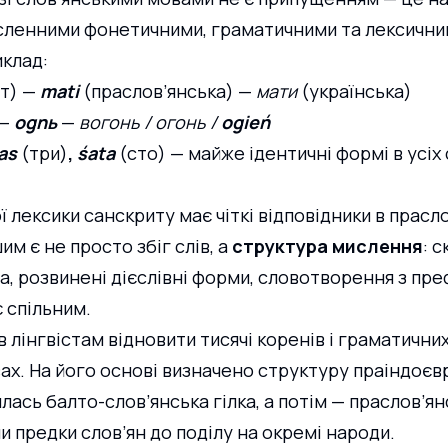
сленними фонетичними, граматичними та лексични
иклад:
т) — 
mati
 (праслов’янська) — 
мати
 (українська)
 —
ognь
 — 
вогонь / огонь /
 ogień
as
(три)
, 
śata
 (сто) — майже ідентичні формі в усіх
ї лексики санскриту має чіткі відповідники в прасло
им є не просто збіг слів, а 
структура мислення
: 
, розвинені дієслівні форми, словотворення з префі
є спільним.
лінгвістам відновити тисячі коренів і граматичних 
вах. На його основі визначено структуру праіндоєв
илась балто-слов’янська гілка, а потім — праслов’ян
 предки слов’ян до поділу на окремі народи.