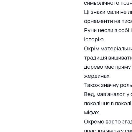
символічного поз
Ці знаки мали не л
орнаменти на писа
Руни несли в собі
історію.
Окрім матеріальних
традиція вишивати
дерево має пряму 
жердинах.
Також значну роль 
Вед, мав аналог у
покоління в поколі
міфах.
Окремо варто згад
праслов’янську си