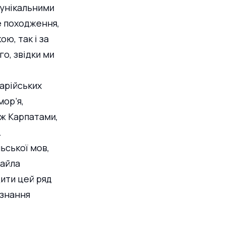
 унікальними 
 походження, 
ю, так і за 
о, звідки ми 
арійських 
мор’я, 
ж Карпатами, 
.
ьської мов, 
айла 
ити цей ряд 
знання 