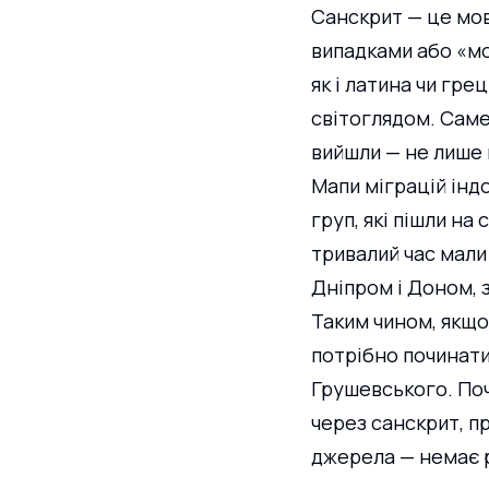
Санскрит — це мовн
випадками або «м
як і латина чи гре
світоглядом. Саме
вийшли — не лише 
Мапи міграцій інд
груп, які пішли на 
тривалий час мали
Дніпром і Доном, 
Таким чином, якщо 
потрібно починати
Грушевського. Поч
через санскрит, п
джерела — немає 