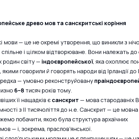
ропейське древо мов та санскритські коріння
і мови — це не окремі утворення, що виникли з нічог
 спільне і цілком відтворюване. Вони належать до о
 родин світу — 
індоєвропейської
, яка охоплює по
 якими говорили й говорять народи від Ірландії до Ін
предка — умовно реконструйовану 
праіндоєвропе
лизно 
6–8
 тисяч років тому.
іших її нащадків є 
санскрит
 — мова стародавніх В
ності з ІІ тисячоліття до н.е. Санскрит — це мовна
жемо побачити, якою була структура архаїчних 
ов — і, зокрема, праслов’янської.
 зі слов’янськими мовами не є припущенням — це на