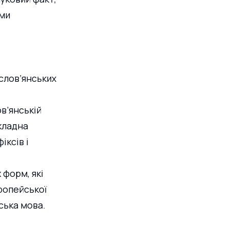
ми 
 слов’янських 
в’янській 
складна 
ксів і 
форм, які 
ропейської 
ська мова. 