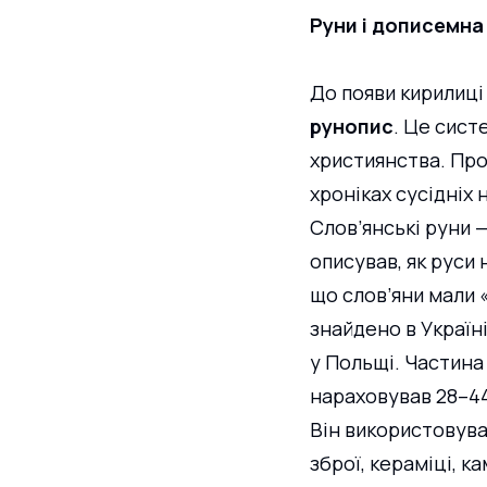
Руни і дописемна
До появи кирилиці
рунопис
. Це сист
християнства. Про 
хроніках сусідніх 
Слов’янські руни —
описував, як руси 
що слов’яни мали «
знайдено в Україні
у Польщі. Частина
нараховував 28–44
Він використовував
зброї, кераміці, к