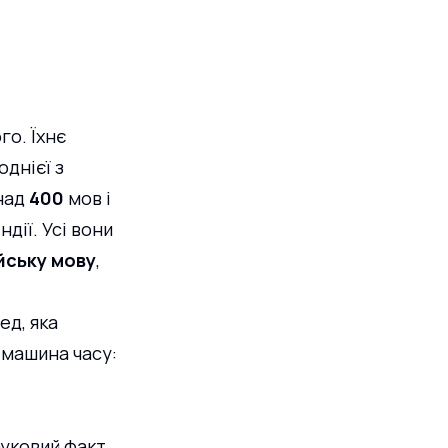
о. Їхнє 
днієї з 
над 
400
 мов і 
дії. Усі вони 
йську мову
, 
ед, яка 
 машина часу: 
уковий факт, 