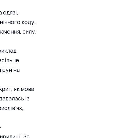
 одязі, 
нічного коду. 
ачення, силу, 
иклад, 
есільне 
 рун на 
крит, як мова 
авалась із 
ислів’ях, 
— 
рилиці. За 