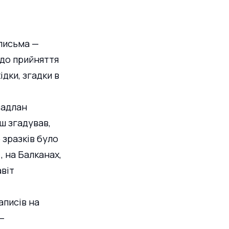
письма — 
 до прийняття 
дки, згадки в 
Фадлан 
ш згадував, 
 зразків було 
, на Балканах, 
віт 
аписів на 
– 