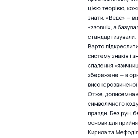
цією теорією, кожн
знати, «Вєдє» — в
«ззовні», а базува
стандартизували.
Варто підкреслити:
систему знаків і з
спалення «язичниц
збережене — в орн
високорозвиненої 
Отже, дописемна еп
символічного коду.
правди. Без рун, б
основи для прийнят
Кирила та Мефодія—