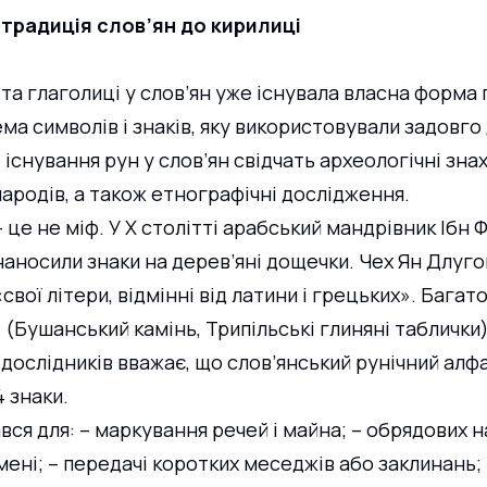
 традиція слов’ян до кирилиці
 та глаголиці у слов’ян уже існувала власна форма 
ема символів і знаків, яку використовували задовго
існування рун у слов’ян свідчать археологічні знахі
народів, а також етнографічні дослідження.
 це не міф. У Х столітті арабський мандрівник Ібн 
наносили знаки на дерев’яні дощечки. Чех Ян Длуго
свої літери, відмінні від латини і грецьких». Багато
 (Бушанський камінь, Трипільські глиняні таблички)
 дослідників вважає, що слов’янський рунічний алфа
 знаки.
ся для: – маркування речей і майна; – обрядових н
амені; – передачі коротких меседжів або заклинань; 