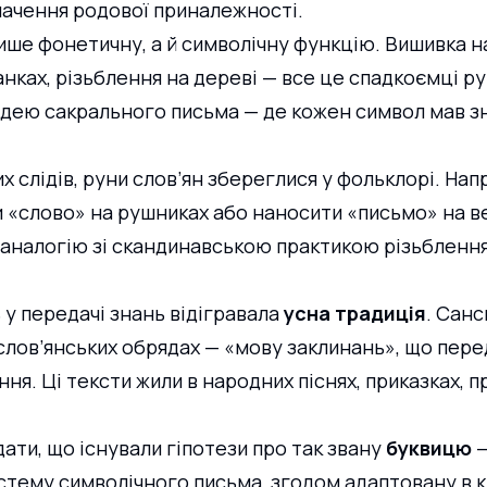
начення родової приналежності.
ише фонетичну, а й символічну функцію. Вишивка на
нках, різьблення на дереві — все це спадкоємці ру
 ідею сакрального письма — де кожен символ мав зн
 слідів, руни слов’ян збереглися у фольклорі. Напр
 «слово» на рушниках або наносити «письмо» на в
аналогію зі скандинавською практикою різьблення
у передачі знань відігравала 
усна традиція
. Санс
 слов’янських обрядах — «мову заклинань», що перед
ння. Ці тексти жили в народних піснях, приказках, пр
ати, що існували гіпотези про так звану 
буквицю
 
стему символічного письма, згодом адаптовану в ки