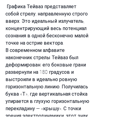
 Графика Тейваз представляет 
собой стрелу, направленную строго 
вверх. Это идеальный излучатель, 
концентрирующий весь потенциал 
сознания в одной бесконечно малой 
точке на острие вектора.
В современном алфавите 
наконечник стрелы Тейваз был 
деформирован: его боковые грани 
развернули на 180 градусов и 
выстроили в идеально ровную 
горизонтальную линию. Получилась 
буква «Т», где вертикальная стойка 
упирается в глухую горизонтальную 
перекладину — «крышу». С точки 
зрения электродинамики, этот знак 
превратился в тупиковый волновод. 
Мощный импульс воли поднимается 