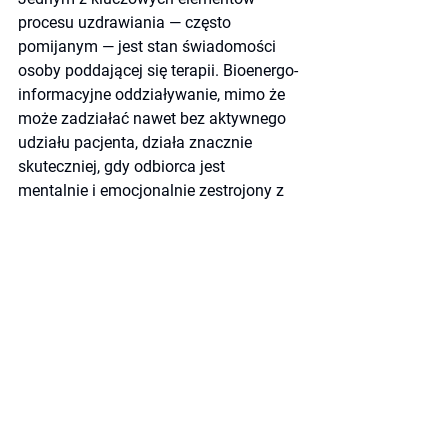
procesu uzdrawiania — często 
pomijanym — jest stan świadomości 
osoby poddającej się terapii. Bioenergo-
informacyjne oddziaływanie, mimo że 
może zadziałać nawet bez aktywnego 
udziału pacjenta, działa znacznie 
skuteczniej, gdy odbiorca jest 
mentalnie i emocjonalnie zestrojony z 
procesem.
Intencja pacjenta — chęć wyzdrowienia, 
gotowość na zmianę, otwartość na 
przebudowę wewnętrznych schematów 
— działa jak katalizator. Umysł 
nieświadomie steruje procesami 
fizjologicznymi, a każde zablokowanie 
na poziomie przekonań może 
zneutralizować efekty nawet bardzo 
silnych sesji energetycznych.