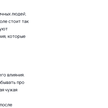
ичных людей, 
оле стоит так 
уют 
ия, которые 
го влияния. 
абывать про 
ая чужая 
после 