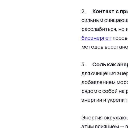
2.      
Контакт с п
сильным очищающи
расслабиться, но 
биоэнергет
 посов
методов восстано
3.      
Соль как эне
для очищения эне
добавлением морс
рядом с собой на 
энергии и укрепит
Энергия окружающ
этим влиянием — в