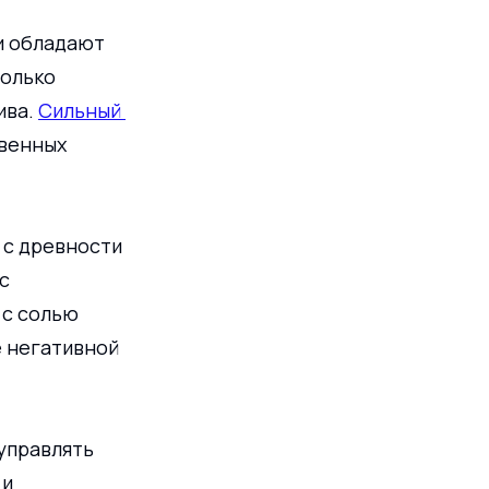
и обладают 
олько 
ва. 
Сильный 
венных 
 с древности 
с 
с солью 
 негативной 
управлять 
и 