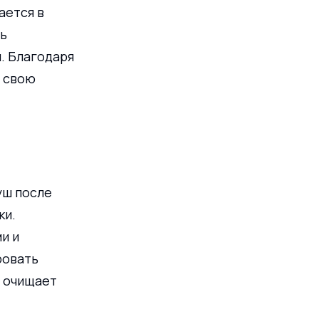
ется в 
ь 
. Благодаря 
 свою 
уш после 
и. 
и и 
овать 
а очищает 