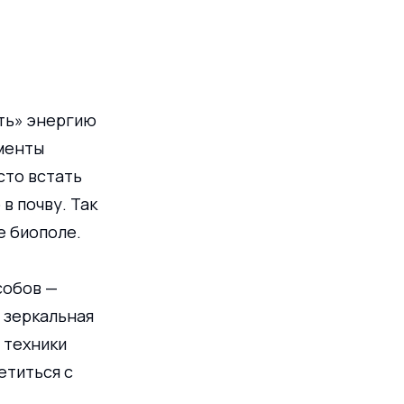
ть» энергию 
менты 
то встать 
в почву. Так 
е биополе.
собов — 
 зеркальная 
 техники 
етиться с 