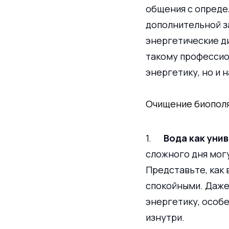
общения с опреде
дополнительной з
энергетические ди
такому профессио
энергетику, но и 
Очищение биополя
1.      
Вода как уни
сложного дня могу
Представьте, как 
спокойными. Даже
энергетику, особе
изнутри.