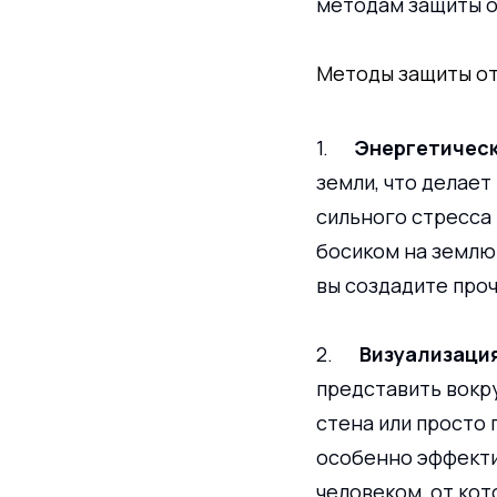
методам защиты о
Методы защиты от
1.      
Энергетичес
земли, что делает
сильного стресса 
босиком на землю 
вы создадите про
2.      
Визуализаци
представить вокру
стена или просто 
особенно эффектив
человеком, от кот