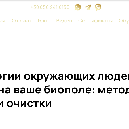
+38 050 241 0135
ая
Отзывы
Блог
Видео
Сертификаты
Обу
ргии окружающих люде
на ваше биополе: мето
и очистки