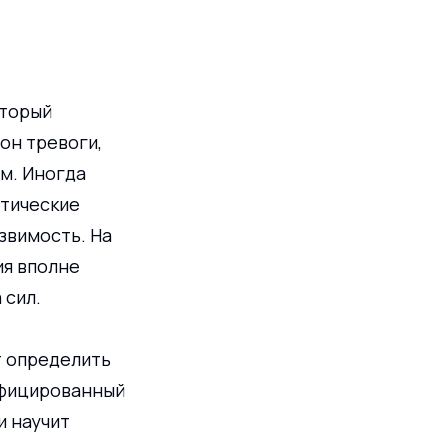
торый 
он тревоги, 
м. Иногда 
тические 
вимость. На 
я вполне 
 сил.
т определить 
ифицированный 
 научит 