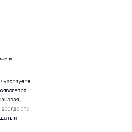
очистки
 чувствуете 
появляется 
знавая, 
всегда эта 
щать и 