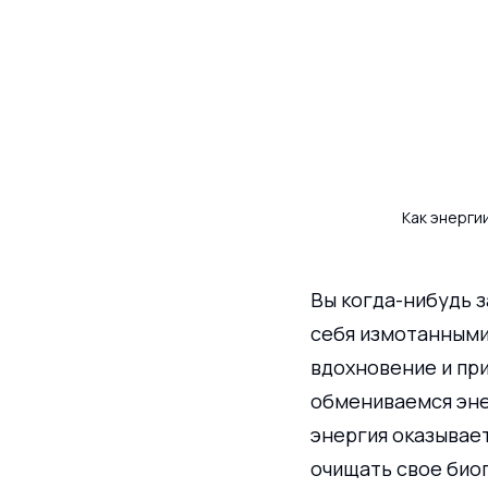
Как энерги
Вы когда-нибудь з
себя измотанными 
вдохновение и при
обмениваемся энер
энергия оказывает
очищать свое био