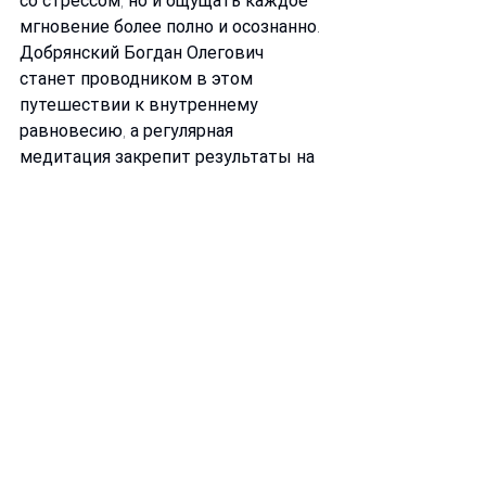
со стрессом, но и ощущать каждое 
мгновение более полно и осознанно. 
Добрянский Богдан Олегович 
станет проводником в этом 
путешествии к внутреннему 
равновесию, а регулярная 
медитация закрепит результаты на 
долгие годы.
Смотреть все
Недавние посты