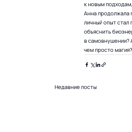
к новым подходам
Анна продолжала п
личный опыт стал 
объяснить биоэнер
в самовнушении? А
чем просто магия
Недавние посты