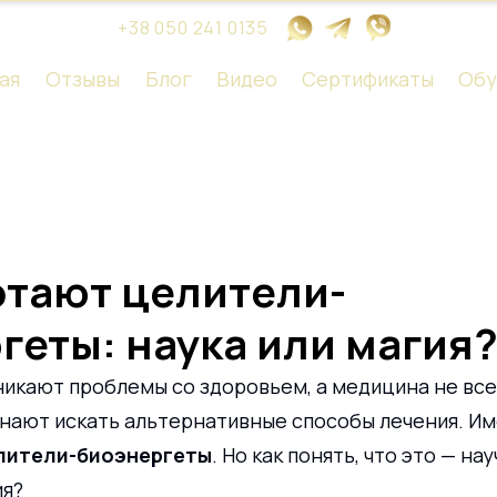
+38 050 241 0135
ая
Отзывы
Блог
Видео
Сертификаты
Обу
отают целители-
геты: наука или магия
никают проблемы со здоровьем, а медицина не вс
нают искать альтернативные способы лечения. Им
лители-биоэнергеты
. Но как понять, что это — на
ия?