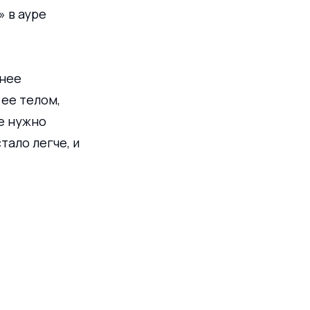
 в ауре 
нее 
ее телом, 
е нужно 
ало легче, и 