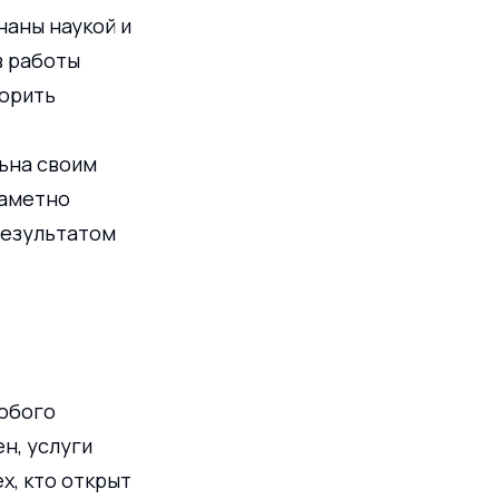
аны наукой и 
 работы 
орить 
ьна своим 
заметно 
результатом 
юбого 
н, услуги 
х, кто открыт 