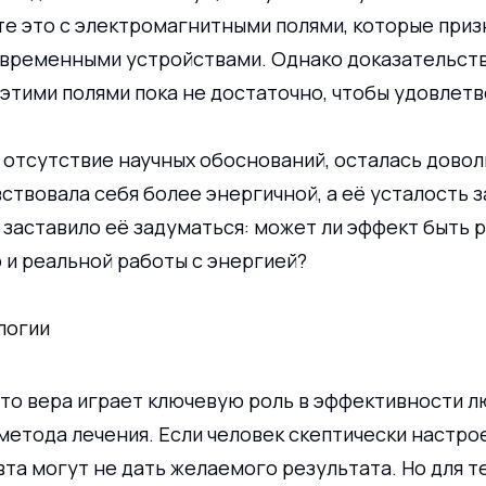
е это с электромагнитными полями, которые призн
временными устройствами. Однако доказательств
этими полями пока не достаточно, чтобы удовлетв
 отсутствие научных обоснований, осталась довол
ствовала себя более энергичной, а её усталость 
заставило её задуматься: может ли эффект быть 
о и реальной работы с энергией?
логии
что вера играет ключевую роль в эффективности л
етода лечения. Если человек скептически настрое
вта
могут не дать желаемого результата. Но для те