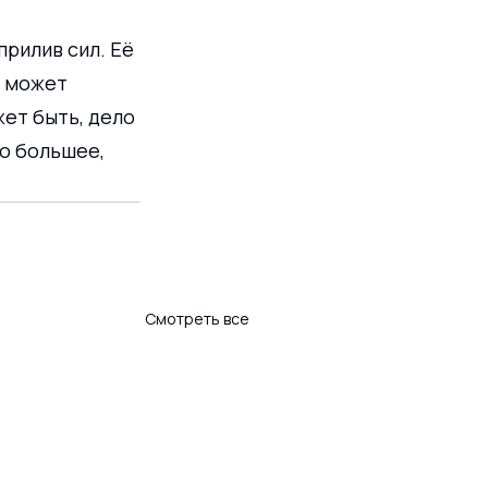
рилив сил. Её 
е может 
ет быть, дело 
о большее, 
Смотреть все