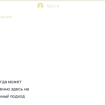
Войти
чение
?
егда может 
енно здесь на 
учный подход 